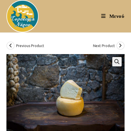
Skip
to
Μενού
content
Previous Product
Next Product
🔍