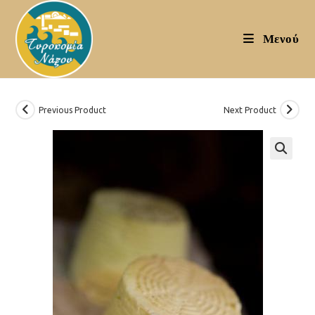
Skip
to
Μενού
content
Previous Product
Next Product
🔍